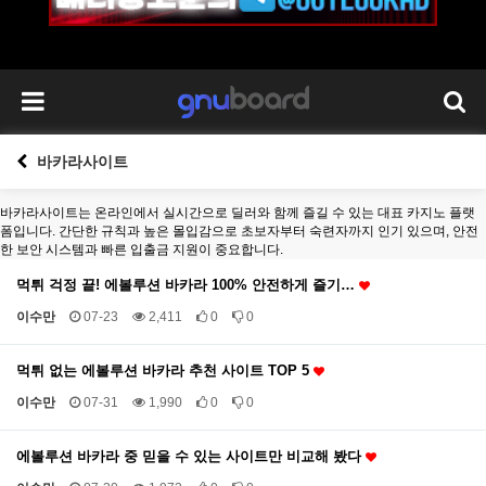
바카라사이트
바카라사이트는 온라인에서 실시간으로 딜러와 함께 즐길 수 있는 대표 카지노 플랫
폼입니다. 간단한 규칙과 높은 몰입감으로 초보자부터 숙련자까지 인기 있으며, 안전
한 보안 시스템과 빠른 입출금 지원이 중요합니다.
먹튀 걱정 끝! 에볼루션 바카라 100% 안전하게 즐기…
이수만
07-23
2,411
0
0
먹튀 없는 에볼루션 바카라 추천 사이트 TOP 5
이수만
07-31
1,990
0
0
에볼루션 바카라 중 믿을 수 있는 사이트만 비교해 봤다