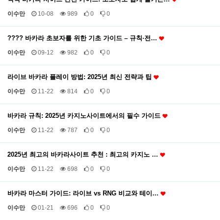
이수만
10-08
989
0
0
???? 바카라 초보자를 위한 기초 가이드 – 규칙·전…
이수만
09-12
982
0
0
라이브 바카라 플레이 방법: 2025년 최신 전략과 팁
이수만
11-22
814
0
0
바카라 규칙: 2025년 카지노사이트에서의 필수 가이드
이수만
11-22
787
0
0
2025년 최고의 바카라사이트 추천 : 최고의 카지노 …
이수만
11-22
698
0
0
바카라 마스터 가이드: 라이브 vs RNG 비교와 테이…
이수만
01-21
696
0
0