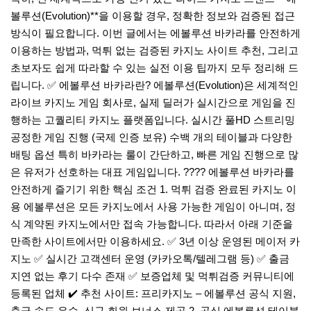
볼루션(Evolution)**을 이용할 경우, 정확한 정보와 검증된 접근
방식이 필요합니다. 이번 글에서는 에볼루션 바카라를 안전하게
이용하는 방법과, 먹튀 없는 검증된 카지노 사이트 추천, 그리고
초보자도 쉽게 따라할 수 있는 실전 이용 팁까지 모두 정리해 드
립니다. ✅ 에볼루션 바카라란? 에볼루션(Evolution)은 세계적인
라이브 카지노 게임 회사로, 실제 딜러가 실시간으로 게임을 진
행하는 고퀄리티 카지노 플랫폼입니다. 실시간 풀HD 스트리밍
공정한 게임 진행 (국제 인증 보유) 수백 개의 테이블과 다양한
배팅 옵션 특히 바카라는 룰이 간단하고, 빠른 게임 진행으로 많
은 유저가 선호하는 대표 게임입니다. ????️ 에볼루션 바카라를
안전하게 즐기기 위한 핵심 조건 1. 먹튀 검증 완료된 카지노 이
용 에볼루션은 모든 카지노에서 사용 가능한 게임이 아니며, 정
식 계약된 카지노에서만 접속 가능합니다. 따라서 아래 기준을
만족한 사이트에서만 이용하세요. ✅ 3년 이상 운영된 메이저 카
지노 ✅ 실시간 고객센터 운영 (카카오톡/텔레그램 등) ✅ 출금
지연 없는 후기 다수 존재 ✅ 보증업체 및 먹튀검증 커뮤니티에
등록된 업체 ✔️ 추천 사이트: 프리카지노 – 에볼루션 공식 지원,
출금 속도 우수, 신규 회원 보너스 제공 2. 공식 에볼루션 테이블