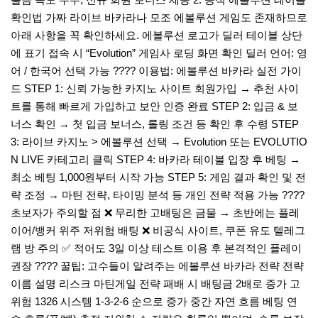
확인법 가짜 라이브 바카라나 모조 에볼루션 게임도 존재하므로
아래 사항을 꼭 확인하세요. 에볼루션 로고가 딜러 테이블 상단
에 표기 접속 시 “Evolution” 게임사 로딩 화면 확인 딜러 언어: 영
어 / 한국어 선택 가능 ???? 이용법: 에볼루션 바카라 실전 가이
드 STEP 1: 신뢰 가능한 카지노 사이트 회원가입 → 추천 사이
트를 통해 빠르게 가입하고 보안 인증 완료 STEP 2: 입금 & 보
너스 확인 → 첫 입금 보너스, 롤링 조건 등 확인 후 수령 STEP
3: 라이브 카지노 > 에볼루션 선택 → Evolution 또는 EVOLUTIO
N LIVE 카테고리 클릭 STEP 4: 바카라 테이블 입장 후 베팅 →
최소 베팅 1,000원부터 시작 가능 STEP 5: 게임 결과 확인 및 전
략 조정 → 마틴 전략, 타이밍 분석 등 개인 전략 적용 가능 ????
초보자가 주의할 점 ❌ 무리한 고배팅은 금물 → 초반에는 플레
이어/뱅커 위주 저위험 배팅 ❌ 비공식 사이트, 쿠폰 유도 텔레그
램 방 주의 ✅ 적어도 3일 이상 테스트 이용 후 본격적인 플레이
권장 ???? 꿀팁: 고수들이 알려주는 에볼루션 바카라 전략 전략
이름 설명 리스크 마틴게일 전략 패배 시 배팅금 2배로 증가 고
위험 1326 시스템 1-3-2-6 순으로 증가 중간 자연 흐름 베팅 연