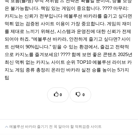
속 흐름(플/뱅) 추적 저위험 ⚠️ 전략은 확률일 뿐이며, 승률 보장
은 불가능합니다. 책임 있는 게임이 중요합니다. ???? 마무리:
카지노는 신뢰가 전부입니다 에볼루션 바카라를 즐기고 싶다면
먹튀 없는 검증된 사이트 이용이 가장 중요합니다. 게임의 재미
를 제대로 느끼기 위해선, 시스템과 운영진에 대한 신뢰가 전제
되어야 하죠. “에볼루션 바카라, 안전하게 즐기고 싶다면? 사이
트 선택이 90%입니다.” 믿을 수 있는 환경에서, 즐겁고 전략적
으로 카지노를 즐겨보세요! ???? 함께 보면 좋은 콘텐츠 2025년
최신 먹튀 없는 카지노 사이트 순위 TOP10 에볼루션 라이브 카
지노 게임 종류 총정리 온라인 바카라 실전 승률 높이는 5가지
팁
0
0
에볼루션 바카라 즐기기 전 꼭 알아야 할 먹튀검증 사이트