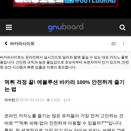
바카라사이트
바카라사이트는 온라인에서 실시간으로 딜러와 함께 즐길 수 있는 대표 카지노 플랫
폼입니다. 간단한 규칙과 높은 몰입감으로 초보자부터 숙련자까지 인기 있으며, 안전
한 보안 시스템과 빠른 입출금 지원이 중요합니다.
먹튀 걱정 끝! 에볼루션 바카라 100% 안전하게 즐기
는 법
이수만
25-07-23 13:11
2,423
0
본문
온라인 카지노를 즐기는 많은 유저들이 가장 먼저 고민하는 건
바로 **"먹튀 피해 없이 안전하게 이용할 수 있을까?"**입니다.
특히, 전 세계적으로 가장 인기 있는 라이브 카지노 브랜드 **에