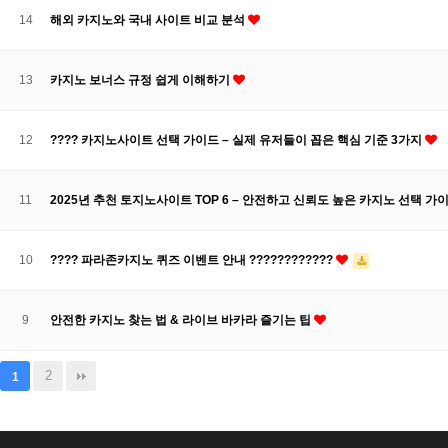
14
해외 카지노와 국내 사이트 비교 분석
13
카지노 보너스 규정 쉽게 이해하기
12
???? 카지노사이트 선택 가이드 – 실제 유저들이 꼽은 핵심 기준 3가지
11
2025년 추천 토지노사이트 TOP 6 – 안전하고 신뢰도 높은 카지노 선택 가
10
???? 파라존카지노 퀴즈 이벤트 안내 ????????????
9
안전한 카지노 찾는 법 & 라이브 바카라 즐기는 팁
2
1