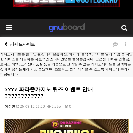
카지노사이트
카지노사이트는 온라인 환경에서 슬롯머신, 바카라, 블랙잭, 라이브 딜러 게임 등 다양
한 서비스를 제공하는 대표적인 엔터테인먼트 플랫폼입니다. 안전성과 빠른 입출금,
보너스 혜택, 고객센터 품질 등을 기준으로 신뢰할 수 있는 카지노사이트를 선택하는
것이 이용자들에게 가장 중요하며, 초보자도 쉽게 시작할 수 있도록 가이드와 후기가
제공됩니다.
???? 파라존카지노 퀴즈 이벤트 안내
????????????
이수만
25-08-12 16:20
2,595
0
본문