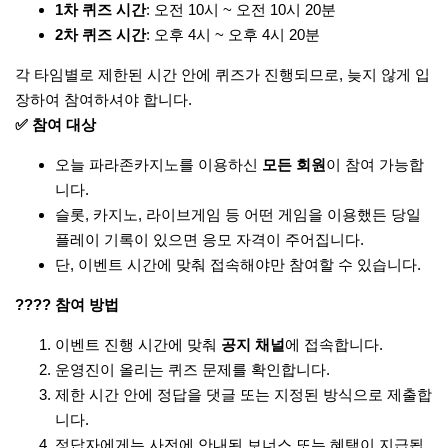
1차 퀴즈 시간
: 오전 10시 ~ 오전 10시 20분
2차 퀴즈 시간
: 오후 4시 ~ 오후 4시 20분
각 타임별로 제한된 시간 안에 퀴즈가 진행되므로, 늦지 않게 입
장하여 참여하셔야 합니다.
✅ 참여 대상
오늘 파라존카지노를 이용하신
모든 회원
이 참여 가능합
니다.
슬롯, 카지노, 라이브게임 등 어떤 게임을 이용했든 당일
플레이 기록이 있으면 응모 자격이 주어집니다.
단, 이벤트 시간에 맞춰 접속해야만 참여할 수 있습니다.
???? 참여 방법
이벤트 진행 시간에 맞춰
공지 채널
에 접속합니다.
운영진이 올리는 퀴즈 문제를 확인합니다.
제한 시간 안에 정답을 댓글 또는 지정된 방식으로 제출합
니다.
정답자에게는 사전에 안내된 보너스 또는 혜택이 지급됩