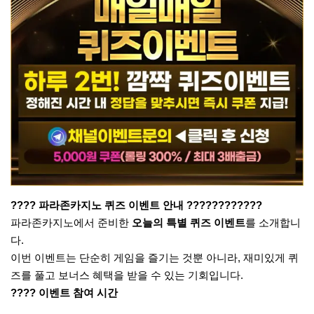
???? 파라존카지노 퀴즈 이벤트 안내 ????????????
파라존카지노에서 준비한
오늘의 특별 퀴즈 이벤트
를 소개합니
다.
이번 이벤트는 단순히 게임을 즐기는 것뿐 아니라, 재미있게 퀴
즈를 풀고 보너스 혜택을 받을 수 있는 기회입니다.
???? 이벤트 참여 시간