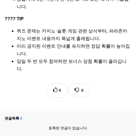
니다.
???? TIP
퀴즈 문제는 카지노·슬롯·게임 관련 상식부터, 파라존카
지노 이벤트 내용까지 폭넓게 출제됩니다.
미리 공지된 이벤트 안내를 숙지하면 정답 확률이 높아집
니다.
당일 두 번 모두 참여하면 보너스 당첨 확률이 올라갑니
다.
0
0
댓글목록
0
등록된 댓글이 없습니다.