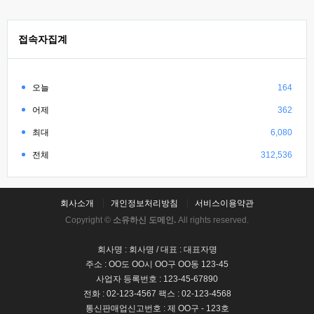
접속자집계
오늘
164
어제
362
최대
6,080
전체
312,536
회사소개
개인정보처리방침
서비스이용약관
Copyright ©
소유하신 도메인.
All rights reserved.
회사명 : 회사명 / 대표 : 대표자명
주소 : OO도 OO시 OO구 OO동 123-45
사업자 등록번호 : 123-45-67890
전화 : 02-123-4567 팩스 : 02-123-4568
통신판매업신고번호 : 제 OO구 - 123호