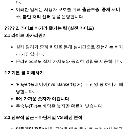
다.
이러한 업체는 사용자 보호를 위해
출금보증
,
중재 서비
스
,
불만 처리 센터
등을 운영합니다.
???? 2. 라이브 바카라 즐기는 팁 (실전 가이드)
2.1 라이브 바카라란?
실제 딜러가 중계 화면을 통해 실시간으로 진행하는 바카
라 게임입니다.
온라인으로도 실제 카지노와 동일한 경험을 제공합니다.
2.2 기본 룰 이해하기
‘Player(플레이어)’ vs ‘Banker(뱅커)’ 두 진영 중 하나에 베
팅합니다.
9에 가까운 숫자가 이깁니다.
무승부(Tie)는 배당은 높지만 확률이 낮습니다.
2.3 전략적 접근 – 마틴게일 VS 패턴 분석
마틴게일 전략
: 베팅 금액을 매번 두 배로 늘려 손실 복구