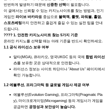
빈번하게 발생하기 때문에
신중한 선택
이 필요합니다.
이 글에서는 신뢰할 수 있는 카지노사이트를 찾는 방법과, 인기
게임인
라이브 바카라
를 중심으로
블랙잭, 룰렛, 파워볼, 홀덤,
스포츠베팅
까지 안전하고 즐겁게 즐길 수 있는 실전 팁을 안내
드립니다.
????️ 1. 안전한 카지노사이트 찾는 5가지 기준
온라인 카지노를 선택할 때는 아래 기준을 반드시 확인하세요.
1.1 공식 라이선스 보유 여부
말타(MGA), 큐라카오, 영국UKGC 등의 국제
합법 라이선
스
를 보유한 곳은 상대적으로 안전합니다.
라이선스 정보는 사이트 하단이나 "About Us" 페이지에서
확인 가능합니다.
1.2 에볼루션, 프라그마틱 등
글로벌 게임사
제공 여부
에볼루션(Evolution Gaming), 프라그마틱(Pragmatic Pla
y), 마이크로게이밍(Microgaming) 등의 게임사가 게임을
공급하면
공정성과 보안성이 높습니다.