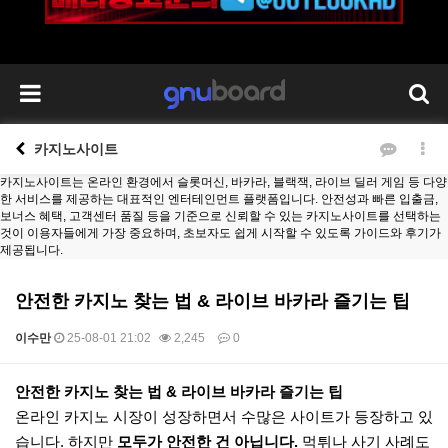
카지노사이트
카지노사이트는 온라인 환경에서 슬롯머신, 바카라, 블랙잭, 라이브 딜러 게임 등 다양
한 서비스를 제공하는 대표적인 엔터테인먼트 플랫폼입니다. 안전성과 빠른 입출금,
보너스 혜택, 고객센터 품질 등을 기준으로 신뢰할 수 있는 카지노사이트를 선택하는
것이 이용자들에게 가장 중요하며, 초보자도 쉽게 시작할 수 있도록 가이드와 후기가
제공됩니다.
안전한 카지노 찾는 법 & 라이브 바카라 즐기는 팁
이수만
25-08-01 21:02
2,245
0
본문
안전한 카지노 찾는 법 & 라이브 바카라 즐기는 팁
온라인 카지노 시장이 성장하면서 수많은 사이트가 등장하고 있
습니다. 하지만
모두가 안전한 건 아닙니다.
먹튀나 사기 사례도