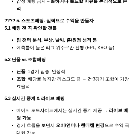
감정 배팅 금지 –
콜하거나 폴드할 이유를 논리적으로 분
석
????️ 5. 스포츠베팅: 실력으로 수익을 만들자
5.1 베팅 전 꼭 확인할 것들
팀 전력 분석, 부상, 날씨, 홈/원정 성적 등
예측률이 높은 리그 위주로만 진행 (EPL, KBO 등)
5.2 단폴 vs 조합베팅
단폴
: 1경기 집중, 안정적
조합
: 배당률 높지만 리스크도 큼 → 2~3경기 조합이 가장
효율적
5.3 실시간 중계 & 라이브 베팅
메이저 토토사이트에서는 실시간 중계 제공 →
라이브 베
팅 가능
경기 흐름을 보면서
오버/언더나 핸디캡 변경
으로 수익 극
대화 가능