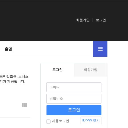
회원가입
로그인
홀덤
로그인
회원가입
빠른 입출금, 보너스
후기가 제공됩니다.
ID/PW 찾기
자동로그인