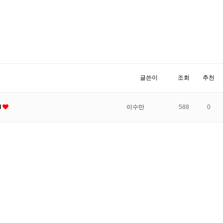
글쓴이
조회
추천
l
이수만
588
0