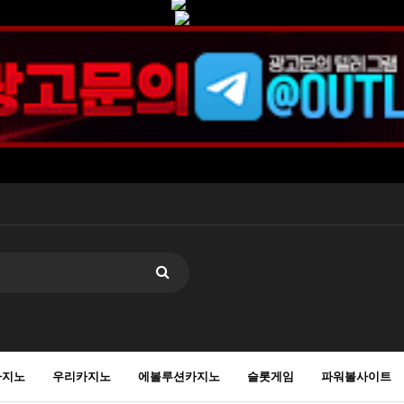
8CHR98CHR9812
카지노
우리카지노
에볼루션카지노
슬롯게임
파워볼사이트