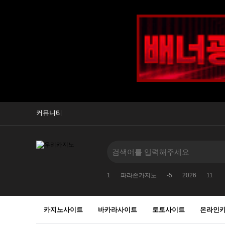
커뮤니티
1
파라존카지노
-5
2026
11
1DBMS_PIPE.RECEIVE_MESSAGECHR9
2027
카지노사이트
바카라사이트
토토사이트
온라인