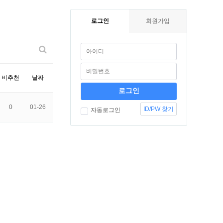
로그인
회원가입
비추천
날짜
0
01-26
ID/PW 찾기
자동로그인