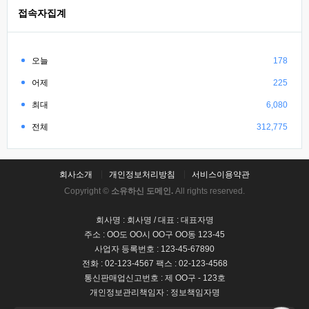
접속자집계
오늘
178
어제
225
최대
6,080
전체
312,775
회사소개
개인정보처리방침
서비스이용약관
Copyright ©
소유하신 도메인.
All rights reserved.
회사명 : 회사명 / 대표 : 대표자명
주소 : OO도 OO시 OO구 OO동 123-45
사업자 등록번호 : 123-45-67890
전화 : 02-123-4567 팩스 : 02-123-4568
통신판매업신고번호 : 제 OO구 - 123호
개인정보관리책임자 : 정보책임자명