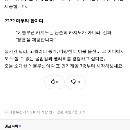
제공합니다.
???? 마무리 한마디
“에볼루션 카지노는 단순히 카지노가 아니라, 진짜
‘경험’을 제공합니다.”
실시간 딜러, 고퀄리티 중계, 다양한 테이블 옵션… 그 어디에서
도 느낄 수 없는 몰입감과 퀄리티를 경험하고 싶다면,
오늘 소개한 에볼루션의 대표 인기게임 3종부터 시작해보세요!
0
0
에볼루션카지노에서 가장 인기 있는 게임 3종 소개
댓글목록
0