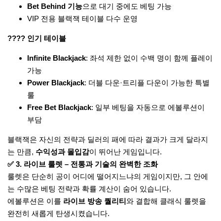
Bet Behind 기능
으로 대기 중에도 베팅 가능
VIP 전용 블랙잭 테이블 다수 운영
???? 인기 테이블
Infinite Blackjack
: 좌석 제한 없이 수백 명이 함께 플레이
가능
Power Blackjack
: 더블 다운·트리플 다운이 가능한 특별
룰
Free Bet Blackjack
: 일부 베팅을 자동으로 에볼루션이
부담
블랙잭은 자신의 전략과 딜러의 패에 따라 결과가 크게 달라지
는 만큼,
수익성과 몰입감
이 뛰어난 게임입니다.
✅ 3. 라이브 룰렛 – 전통과 기술의 완벽한 조화
룰렛은 단순히 공이 어디에 떨어지느냐의 게임이지만, 그 안에
는 수많은 베팅 전략과 확률 계산이 숨어 있습니다.
에볼루션은 이를
라이브 방송 퀄리티
와 결합해 클래식 룰렛을
완전히 새롭게 탄생시켰습니다.