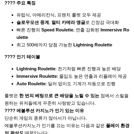
???? 주요 특징
유럽식, 아메리칸식, 프렌치 룰렛 모두 제공
슬로우모션 중계
,
멀티 카메라 앵글
로 긴장감 극대화
빠른 진행의
Speed Roulette
, 연출 강화된
Immersive Ro
ulette
최고 500배까지 당첨 가능한
Lightning Roulette
???? 인기 테이블
Lightning Roulette
: 전기처럼 빠른 진행과 높은 배당
Immersive Roulette
: 몰입도 높은 연출과 리플레이 제공
Auto Roulette
: 딜러 없이도 기계가 자동으로 진행
룰렛은
한 번의 베팅으로 큰 배당을 노릴 수 있는
점에서 스릴을
원하는 유저들에게 꾸준히 사랑받고 있습니다.
????️ 에볼루션 카지노가 인기 있는 이유
단순히 게임의 종류가 많아서가 아닙니다.
에볼루션카지노가 인기를 끄는 이유는 다음과 같은
플레이 환경
의 완성도
때문입니다: