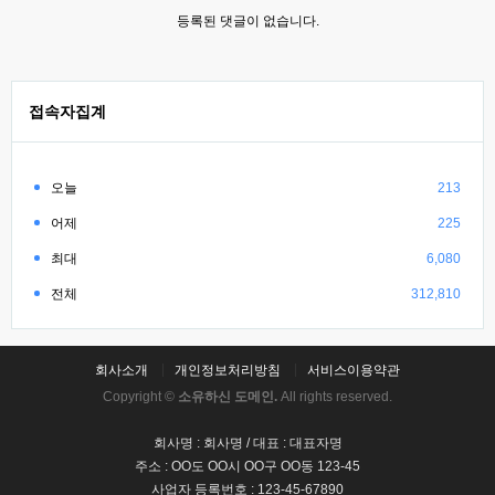
등록된 댓글이 없습니다.
접속자집계
오늘
213
어제
225
최대
6,080
전체
312,810
회사소개
개인정보처리방침
서비스이용약관
Copyright ©
소유하신 도메인.
All rights reserved.
회사명 : 회사명 / 대표 : 대표자명
주소 : OO도 OO시 OO구 OO동 123-45
사업자 등록번호 : 123-45-67890