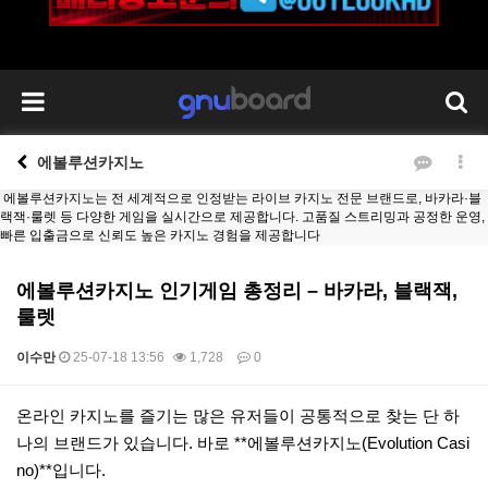
에볼루션카지노
에볼루션카지노는 전 세계적으로 인정받는 라이브 카지노 전문 브랜드로, 바카라·블
랙잭·룰렛 등 다양한 게임을 실시간으로 제공합니다. 고품질 스트리밍과 공정한 운영,
빠른 입출금으로 신뢰도 높은 카지노 경험을 제공합니다
에볼루션카지노 인기게임 총정리 – 바카라, 블랙잭,
룰렛
이수만
25-07-18 13:56
1,728
0
본문
온라인 카지노를 즐기는 많은 유저들이 공통적으로 찾는 단 하
나의 브랜드가 있습니다. 바로 **에볼루션카지노(Evolution Casi
no)**입니다.