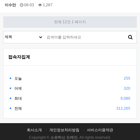
이수만
08-03
1,267
전체 12건
1 페이지
접속자집계
오늘
255
어제
320
최대
6,080
전체
312,265
회사소개
개인정보처리방침
서비스이용약관
Copyright ©
소유하신 도메인.
All rights reserved.