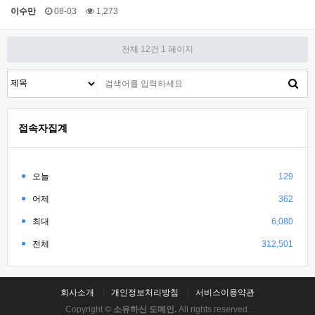
이수만
08-03
1,273
전체 12건
1 페이지
접속자집계
오늘
129
어제
362
최대
6,080
전체
312,501
회사소개
개인정보처리방침
서비스이용약관
Copyright ©
소유하신 도메인.
All rights reserved.