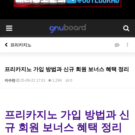
프리카지노
프리카지노 가입 방법과 신규 회원 보너스 혜택 정리
이수만
25-09-22 17:01
1,294
0
본문
프리카지노 가입 방법과 신
규 회원 보너스 혜택 정리