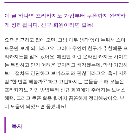
이 글 하나면 프리카지노 가입부터 쿠폰까지 완벽하
게 정리됩니다. 신규 회원이라면 필독!
요즘 퇴근하고 집에 오면, 그냥 아무 생각 없이 누워서 스마
트폰만 보게 되더라고요. 그러다 우연히 친구가 추천해준 프
리카지노를 알게 됐어요. 예전엔 이런 온라인 카지노 사이트
는 복잡하고 믿기 어려운 곳이라고 생각했는데, 막상 가입해
보니 절차도 간단하고 보너스도 꽤 괜찮더라고요. 혹시 저처
럼 “한 번쯤 해볼까?” 하고 고민하시는 분들을 위해 오늘은
프리카지노 가입 방법부터 신규 회원에게 주어지는 보너스
혜택, 그리고 쿠폰 활용 팁까지 꼼꼼하게 정리해봤어요. 부
디 도움이 되었으면 좋겠네요!
목차