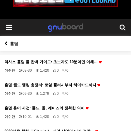
홀덤
텍사스 홀덤 룰 완벽 가이드: 초보자도 10분이면 이해…
이수만
09-30
1,420
0
0
홀덤 핸드 랭킹 총정리: 로얄 플러시부터 하이카드까지
이수만
09-30
1,279
0
0
홀덤 용어 사전: 폴드, 콜, 레이즈의 정확한 의미
이수만
10-01
1,420
0
0