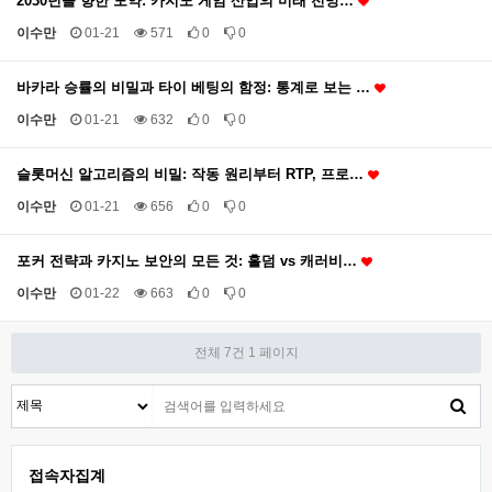
2030년을 향한 도약: 카지노 게임 산업의 미래 전망…
이수만
01-21
571
0
0
바카라 승률의 비밀과 타이 베팅의 함정: 통계로 보는 …
이수만
01-21
632
0
0
슬롯머신 알고리즘의 비밀: 작동 원리부터 RTP, 프로…
이수만
01-21
656
0
0
포커 전략과 카지노 보안의 모든 것: 홀덤 vs 캐러비…
이수만
01-22
663
0
0
전체 7건
1 페이지
접속자집계