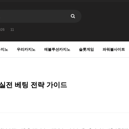
026
11
ESSAGECHR98CHR98CHR9812
카지노
우리카지노
에볼루션카지노
슬롯게임
파워볼사이트
 실전 베팅 전략 가이드