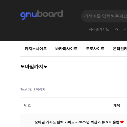
1
파라존카지노
-5
2
1DBMS_PIPE.RECEIVE_M
2027
11
카지노사이트
바카라사이트
토토사이트
온라인
모바일카지노
Total 3건
1 페이지
번호
제목
3
모바일 카지노 완벽 가이드 – 2025년 최신 리뷰 & 이용법