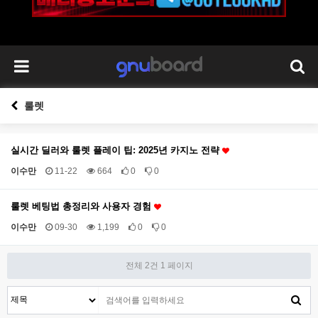
룰렛
실시간 딜러와 룰렛 플레이 팁: 2025년 카지노 전략
이수만
11-22
664
0
0
룰렛 베팅법 총정리와 사용자 경험
이수만
09-30
1,199
0
0
전체 2건
1 페이지