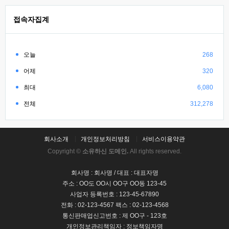
접속자집계
오늘
268
어제
320
최대
6,080
전체
312,278
회사소개
개인정보처리방침
서비스이용약관
Copyright ©
소유하신 도메인.
All rights reserved.
회사명 : 회사명 / 대표 : 대표자명
주소 : OO도 OO시 OO구 OO동 123-45
사업자 등록번호 : 123-45-67890
전화 : 02-123-4567 팩스 : 02-123-4568
통신판매업신고번호 : 제 OO구 - 123호
개인정보관리책임자 : 정보책임자명