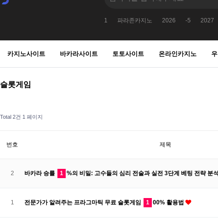
1
파라존카지노
2026
-5
2027
1DBMS_PIPE.RECEIVE_MESSAGECHR9
카지노사이트
바카라사이트
토토사이트
온라인카지노
우
슬롯게임
Total 2건
1 페이지
번호
제목
2
바카라 승률
1
%의 비밀: 고수들의 심리 전술과 실전 3단계 베팅 전략 분
1
전문가가 알려주는 프라그마틱 무료 슬롯게임
1
00% 활용법