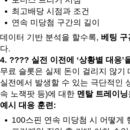
최고배당 시점과 조건
연속 미당첨 구간의 길이
데이터 기반 분석을 할수록,
베팅 구
다.
4. ???? 실전 이전에 ‘상황별 대응
무료 슬롯은 실제 돈이 걸리지 않기 
실전에서 발생할 수 있는 극단적인 상황
속 노잭팟 등)에 대한
멘탈 트레이닝
예시 대응 훈련:
100스핀 연속 미당첨 시 어떻게