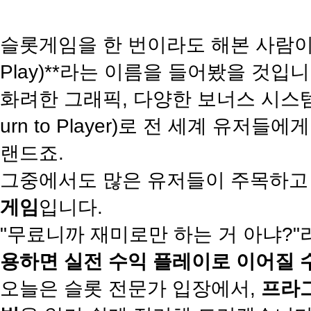
슬롯게임을 한 번이라도 해본 사람이라면
Play)**라는 이름을 들어봤을 것입니
화려한 그래픽, 다양한 보너스 시스템,
urn to Player)로 전 세계 유저
랜드죠.
그중에서도 많은 유저들이 주목하고
게임
입니다.
"무료니까 재미로만 하는 거 아냐?
용하면 실전 수익 플레이로 이어질 
오늘은 슬롯 전문가 입장에서,
프라그