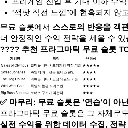
프리게임 진입 후 기대 이하 수익
“잭팟 직전 느낌”에 현혹되지 않
무료 슬롯에서
스스로의 반응을 객
더 안정적인 수익 전략을 세울 수 있
???? 추천 프라그마틱 무료 슬롯 TO
게임명
특징
변동성
Gates of Olympus
멀티플 배당 + 프리게임 역전 기회
★★★★★
Sweet Bonanza
과일 테마 + 잦은 보너스 진입
★★★★
The Dog House
귀여운 테마 + 고정 와일드 기능
★★★★
Wild West Gold
폭발력 높은 프리스핀
★★★★★
Big Bass Bonanza
보너스 구조가 직관적
★★★
✅ 마무리: 무료 슬롯은 '연습'이 아닌
프라그마틱 무료 슬롯은 그 자체로도
실전 수익을 위한 데이터 수집, 전략