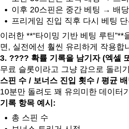
이후 20스핀은 중간 베팅 → 배당
프리게임 진입 직후 다시 베팅 단
이러한 **“타이밍 기반 베팅 루틴”
면, 실전에선 훨씬 유리하게 작용합
3. ???? 확률 기록을 남기자 (엑셀
무료 슬롯이라고 그냥 감으로 돌리기
스핀 수 / 보너스 진입 횟수 / 평균 
10분만 돌려도 꽤 유의미한 데이터
기록 항목 예시:
총 스핀 수
보너스 트리거 시점