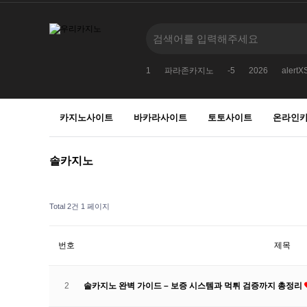
1
파라존카지노
-5
2026
alertX
1DBMS_PIPE.RECEIVE_MESSAGECHR9
카지노사이트
바카라사이트
토토사이트
온라인
솔카지노
Total 2건
1 페이지
번호
제목
2
솔카지노 완벽 가이드 – 보증 시스템과 먹튀 검증까지 총정리