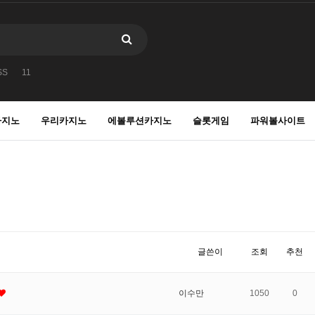
SS
11
8CHR98CHR9812
카지노
우리카지노
에볼루션카지노
슬롯게임
파워볼사이트
글쓴이
조회
추천
이수만
1050
0