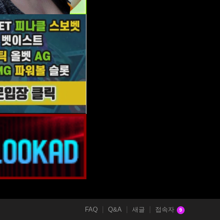
FAQ
Q&A
새글
접속자
9