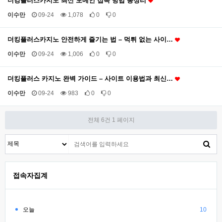
더킹플러스카지노 최신 도메인 접속 방법 총정리
이수만
09-24
1,078
0
0
더킹플러스카지노 안전하게 즐기는 법 – 먹튀 없는 사이…
이수만
09-24
1,006
0
0
더킹플러스 카지노 완벽 가이드 – 사이트 이용법과 최신…
이수만
09-24
983
0
0
전체 6건
1 페이지
접속자집계
오늘
10