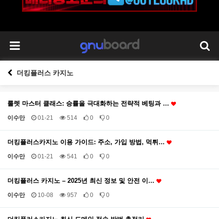
더킹플러스 카지노
룰렛 마스터 클래스: 승률을 극대화하는 전략적 베팅과 …
이수만
01-21
514
0
0
더킹플러스카지노 이용 가이드: 주소, 가입 방법, 먹튀…
이수만
01-21
541
0
0
더킹플러스 카지노 – 2025년 최신 정보 및 안전 이…
이수만
10-08
957
0
0