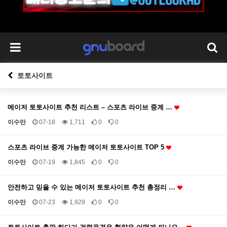
토토사이트
메이저 토토사이트 추천 리스트 – 스포츠 라이브 중계 …
이수만
07-18
1,711
0
0
스포츠 라이브 중계 가능한 메이저 토토사이트 TOP 5
이수만
07-19
1,845
0
0
안전하고 믿을 수 있는 메이저 토토사이트 추천 총정리 …
이수만
07-23
1,929
0
0