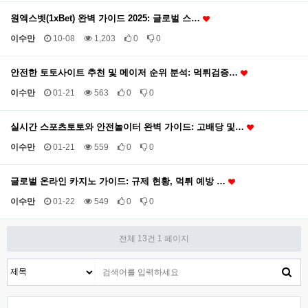
원엑스벳(1xBet) 완벽 가이드 2025: 글로벌 스…
이수만
10-08
1,203
0
0
안전한 토토사이트 추천 및 메이저 순위 분석: 먹튀검증…
이수만
01-21
563
0
0
실시간 스포츠토토와 안전놀이터 완벽 가이드: 고배당 및…
이수만
01-21
559
0
0
글로벌 온라인 카지노 가이드: 규제 현황, 먹튀 예방 …
이수만
01-22
549
0
0
전체 13건
1 페이지