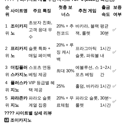
순
첫충 보
출금
보증
사이트명
주요 특징
추천 게임
위
너스
속도
여부
초보자 친화,
1
조이카지
20% + 추
바카라, 블랙
평균
고객 응대 우
✅
위
노
천코드
잭, 룰렛
30분
수
20% + 루
2
프리카지
슬롯 특화 +
프라그마틱
1시간
징 캐시
✅
위
노
매일 페이백
슬롯, 파워볼
내
백
3
더킹플러
스포츠 연동
에볼루션, 스
1~2시
최대 30%
✅
위
스카지노
베팅 제공
포츠 베팅
간
4
플러스카
VIP 등급별 혜
25%
홀덤, 바카라
1시간
✅
위
지노
택 제공
5
파라존카
파라오 슬롯
20% + 무
파라오 슬롯,
30분~
✅
위
지노
계열 집중
료체험
룰렛
1시간
???? 사이트별 상세 리뷰
1️⃣ 조이카지노