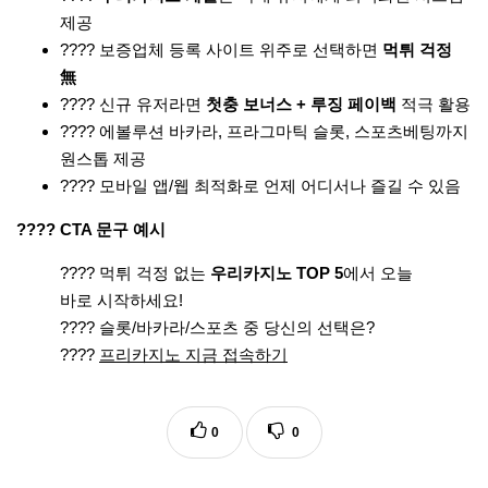
제공
????️ 보증업체 등록 사이트 위주로 선택하면
먹튀 걱정
無
???? 신규 유저라면
첫충 보너스 + 루징 페이백
적극 활용
???? 에볼루션 바카라, 프라그마틱 슬롯, 스포츠베팅까지
원스톱 제공
???? 모바일 앱/웹 최적화로 언제 어디서나 즐길 수 있음
???? CTA 문구 예시
????️ 먹튀 걱정 없는
우리카지노 TOP 5
에서 오늘
바로 시작하세요!
???? 슬롯/바카라/스포츠 중 당신의 선택은?
????
프리카지노 지금 접속하기
0
0