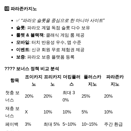
5️⃣ 파라존카지노
✅
“파라오 슬롯을 중심으로 한 마니아 사이트”
슬롯
: 파라오 계열 독점 슬롯 다수 보유
룰렛 & 블랙잭
: 클래식 게임 룸 제공
모바일
: 터치 반응성 우수, 앱 수준
이벤트
: 신규 회원 무료 체험권 제공
보증
: 파라오 보증 플랫폼 등록
???? 보너스 정책 비교 분석
조이카지
프리카지
더킹플러
플러스카
파라존카
항목
노
노
스
지노
지노
첫충 보
최대 3
20%
20%
25%
20%
너스
0%
재충 보
X
10%
10%
5%
10%
너스
페이백
3%
최대 5%
5~10%
10~15%
주간 환급