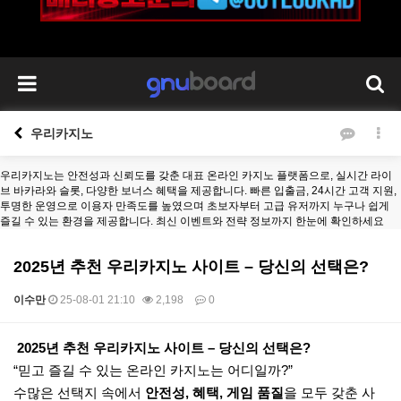
우리카지노
우리카지노는 안전성과 신뢰도를 갖춘 대표 온라인 카지노 플랫폼으로, 실시간 라이
브 바카라와 슬롯, 다양한 보너스 혜택을 제공합니다. 빠른 입출금, 24시간 고객 지원,
투명한 운영으로 이용자 만족도를 높였으며 초보자부터 고급 유저까지 누구나 쉽게
즐길 수 있는 환경을 제공합니다. 최신 이벤트와 전략 정보까지 한눈에 확인하세요
2025년 추천 우리카지노 사이트 – 당신의 선택은?
이수만
25-08-01 21:10
2,198
0
본문
2025년 추천 우리카지노 사이트 – 당신의 선택은?
“믿고 즐길 수 있는 온라인 카지노는 어디일까?”
수많은 선택지 속에서
안전성, 혜택, 게임 품질
을 모두 갖춘 사