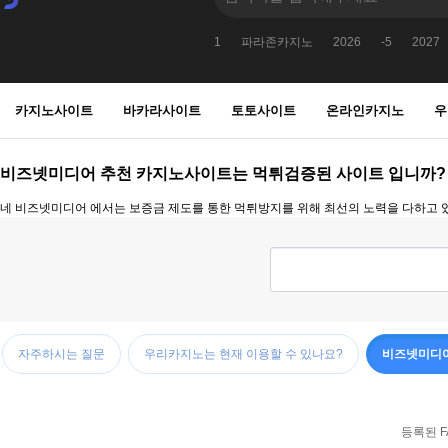
1
파라존카지노
2026
-5
2027
1DBMS_PIPE.RECEIVE_MESSAGECHR9
카지노사이트
바카라사이트
토토사이트
온라인카지노
우
비즈넷미디어 추천 카지노사이트는 먹튀검증된 사이트 입니까?
네 비즈넷미디어 에서는 보증금 제도를 통한 먹튀방지를 위해 최선의 노력을 다하고 
자주하시는 질문
우리카지노는 현재 이용할 수 있나요?
비즈넷미디어
등록된 F