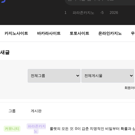
1
파라존카지노
-5
2026
1DBMS_PIPE.RECEIVE_MESSAGECHR9
2027
11
카지노사이트
바카라사이트
토토사이트
온라인카지노
우
새글
회원 아
그룹
게시판
파라존카지
커뮤니티
룰렛의 모든 것: 0이 감춘 치명적인 비밀부터 확률과 
노