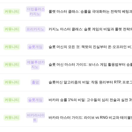
더킹플러스
커뮤니티
룰렛 마스터 클래스: 승률을 극대화하는 전략적 베팅과
카지노
커뮤니티
프리카지노
카지노 마스터 클래스: 슬롯 게임의 비밀과 룰렛 전략의
커뮤니티
슬롯게임
슬롯 머신의 모든 것: 잭팟의 진실부터 온·오프라인 비
에볼루션카
커뮤니티
슬롯 머신 마스터 가이드: 보너스 게임 활용법부터 승
지노
커뮤니티
홀덤
슬롯머신 알고리즘의 비밀: 작동 원리부터 RTP, 프로
커뮤니티
슬롯게임
바카라 승률 1%의 비밀: 고수들의 심리 전술과 실전 
바카라사이
커뮤니티
바카라 마스터 가이드: 라이브 vs RNG 비교와 테이블
트