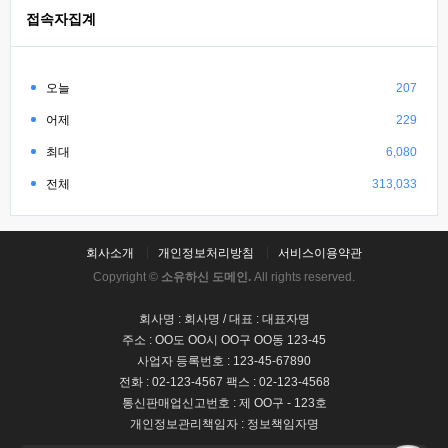
접속자집계
오늘
207
어제
229
최대
6,080
전체
313,033
회사소개
개인정보처리방침
서비스이용약관
Copyright ©
소유하신 도메인.
All rights reserved.
회사명 : 회사명 / 대표 : 대표자명
주소 : OO도 OO시 OO구 OO동 123-45
사업자 등록번호 : 123-45-67890
전화 : 02-123-4567 팩스 : 02-123-4568
통신판매업신고번호 : 제 OO구 - 123호
개인정보관리책임자 : 정보책임자명